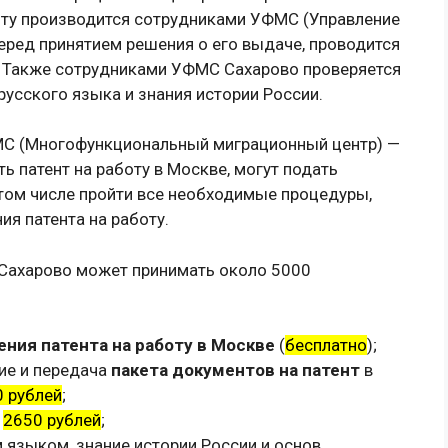
оту производится сотрудниками УФМС (Управление
еред принятием решения о его выдаче, проводится
. Также сотрудниками УФМС Сахарово проверяется
русского языка и знания истории России.
МС (Многофункциональный миграционный центр) —
 патент на работу в Москве, могут подать
 том числе пройти все необходимые процедуры,
я патента на работу.
 Сахарово может принимать около 5000
ния патента на работу в Москве
(
бесплатно
);
ие и передача
пакета документов на патент
в
 рублей
;
е
2650 рублей
;
 языком, знание истории России и основ