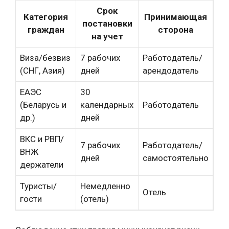
Срок
Категория
Принимающая
постановки
граждан
сторона
на учет
Виза/безвиз
7 рабочих
Работодатель/
(СНГ, Азия)
дней
арендодатель
ЕАЭС
30
(Беларусь и
календарных
Работодатель
др.)
дней
ВКС и РВП/
7 рабочих
Работодатель/
ВНЖ
дней
самостоятельно
держатели
Туристы/
Немедленно
Отель
гости
(отель)