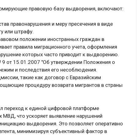
рмирующие правовую базу выдворения, включают:
остав правонарушения и меру пресечения в виде
у или штрафу.
равовом положении иностранных граждан в
ивает правила миграционного учета, оформления
нарушение которых часто приводит к выдворению.
 9 от 15.01.2007 "Об утверждении Положения о
режим и последствия его несоблюдения.
иссии, такие как договор с Евразийским
рощающие процедуру возврата мигрантов в страны
л переход к единой цифровой платформе
ых МВД, что ускоряет выявление нарушений
 инициацию выдворения. Это позволяет оперативно
атента, минимизируя субъективный фактор в