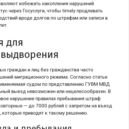
зволяют избежать накопления нарушений.
ус через Госуслуги, чтобы timely продлевать
дствий вроде долгов по штрафам или записи в
лет.
я для
 выдворения
х граждан и лиц без гражданства часто
шений миграционного режима. Согласно статье
 применяемая судом по представлению ГУВМ МВД
ьный выезд невозможен или нецелесообразен. В
ервое нарушение правилах пребывания штраф
повторные — до 7000 рублей с запретом на въезд
, которые приводят к такому решению.
зда и пребывания