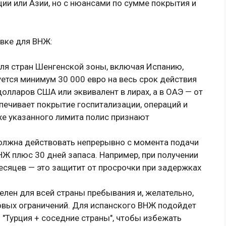
ии или Азии, но с нюансами по сумме покрытия и
вке для ВНЖ:
ля стран Шенгенской зоны, включая Испанию,
уется минимум 30 000 евро на весь срок действия
долларов США или эквивалент в лирах, а в ОАЭ — от
печивает покрытие госпитализации, операций и
же указанного лимита полис признают
должна действовать непрерывно с момента подачи
Ж плюс 30 дней запаса. Например, при получении
есяцев — это защитит от просрочки при задержках
елен для всей страны пребывания и, желательно,
овых ограничений. Для испанского ВНЖ подойдет
— "Турция + соседние страны", чтобы избежать