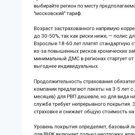
выбирайте регион по месту предполагаем
"московский" тариф.
Возраст застрахованного напрямую корре
до 30-50%, так как риски ниже, — полис д
Взрослые 18-60 лет платят стандартную ст
из-за повышенных рисков хронических заб
минимальный ДМС в регионах стартует от
выгоднее индивидуальных.
Продолжительность страхования обязател
компании предлагают пакеты на 3-5 лет с
месяцев) для РВП дешевле, но для вида н
служба требует непрерывного покрытия. 
страховке и снижает общую стоимость на
Уровень покрытия определяет, базовый л
для ВНЖ включает только неотложку, вра