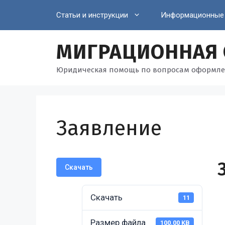
Перейти
Статьи и инструкции
Информационные
к
содержимому
МИГРАЦИОННАЯ
Юридическая помощь по вопросам оформле
Заявление
Скачать
Скачать
11
Размер файла
100.00 KB