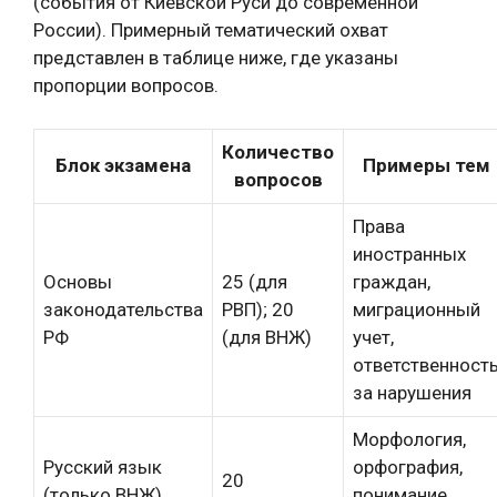
(события от Киевской Руси до современной
России). Примерный тематический охват
представлен в таблице ниже, где указаны
пропорции вопросов.
Количество
Блок экзамена
Примеры тем
вопросов
Права
иностранных
Основы
25 (для
граждан,
законодательства
РВП); 20
миграционный
РФ
(для ВНЖ)
учет,
ответственност
за нарушения
Морфология,
Русский язык
орфография,
20
(только ВНЖ)
понимание