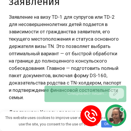
заявления
Заявление на визу TD-1 для супругов или TD-2
для несовершеннолетних детей подается в
зависимости от гражданства заявителя, его
текущего местоположения и статуса основного
держателя визы TN. Это позволяет выбрать
оптимальный вариант — от быстрой обработки
на границе до полноценного консульского
собеседования. Главное — подготовить полный
пакет документов, включая форму DS-160,
доказательства родства с TN-холдером, паспорт
и подтверждение финансовой состоятельности
семьи.
Для граждан Канады подача на границе
This website uses cookies to improve user experience. By continuing to
остается самым удобным и быстрым способом,
use the site, you consent to the use of cookies.
OK
так как они освобождены от предварительного