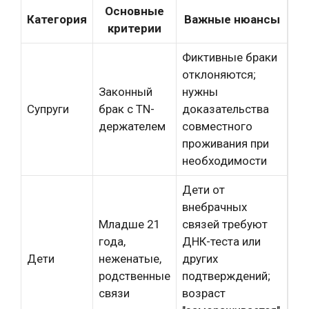
Основные
Категория
Важные нюансы
критерии
Фиктивные браки
отклоняются;
Законный
нужны
Супруги
брак с TN-
доказательства
держателем
совместного
проживания при
необходимости
Дети от
внебрачных
Младше 21
связей требуют
года,
ДНК-теста или
Дети
неженатые,
других
родственные
подтверждений;
связи
возраст