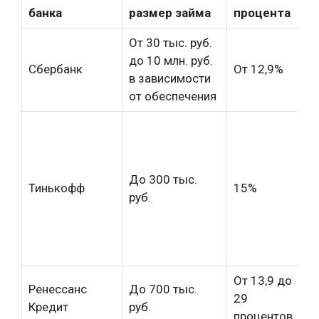
банка
размер займа
процента
к
От 30 тыс. руб.
до 10 млн. руб.
От
Сбербанк
От 12,9%
в зависимости
до
от обеспечения
До 300 тыс.
От
Тинькофф
15%
руб.
до
От 13,9 до
Ренессанс
До 700 тыс.
От
29
Кредит
руб.
ме
процентов