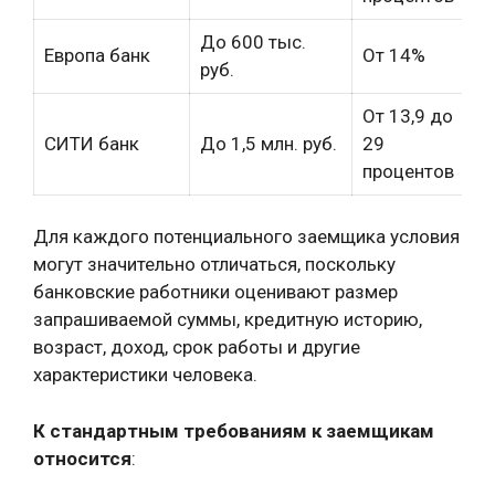
До 600 тыс.
Европа банк
От 14%
До
руб.
От 13,9 до
Ра
СИТИ банк
До 1,5 млн. руб.
29
ин
процентов
Для каждого потенциального заемщика условия
могут значительно отличаться, поскольку
банковские работники оценивают размер
запрашиваемой суммы, кредитную историю,
возраст, доход, срок работы и другие
характеристики человека.
К стандартным требованиям к заемщикам
относится
: