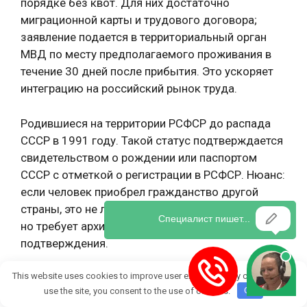
порядке без квот. Для них достаточно
миграционной карты и трудового договора;
заявление подается в территориальный орган
МВД по месту предполагаемого проживания в
течение 30 дней после прибытия. Это ускоряет
интеграцию на российский рынок труда.
Родившиеся на территории РСФСР до распада
СССР в 1991 году. Такой статус подтверждается
свидетельством о рождении или паспортом
СССР с отметкой о регистрации в РСФСР. Нюанс:
если человек приобрел гражданство другой
страны, это не лишает права на РВП без квоты,
но требует архивных справок для
подтверждения.
This website uses cookies to improve user experience. By continuing to
Иностранцы с родителями, детьми или супругами
use the site, you consent to the use of cookies.
OK
— гражданами РФ. Конкретно: