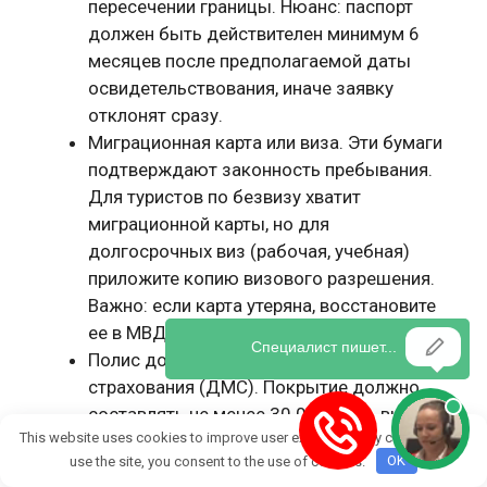
пересечении границы. Нюанс: паспорт
должен быть действителен минимум 6
месяцев после предполагаемой даты
освидетельствования, иначе заявку
отклонят сразу.
Миграционная карта или виза. Эти бумаги
подтверждают законность пребывания.
Для туристов по безвизу хватит
миграционной карты, но для
долгосрочных виз (рабочая, учебная)
приложите копию визового разрешения.
Важно: если карта утеряна, восстановите
ее в МВД за 3 дня до подачи.
Полис добровольного медицинского
страхования (ДМС). Покрытие должно
составлять не менее 30 000 евро, включая
This website uses cookies to improve user experience. By continuing to
COVID-19, госпитализацию и
use the site, you consent to the use of cookies.
OK
репатриацию. Проверьте, чтобы полис