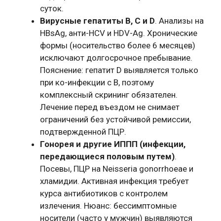
суток.
Вирусные гепатиты B, C и D
. Анализы на
HBsAg, анти-HCV и HDV-Ag. Хронические
формы (носительство более 6 месяцев)
исключают долгосрочное пребывание.
Пояснение: гепатит D выявляется только
при ко-инфекции с B, поэтому
комплексный скрининг обязателен.
Лечение перед въездом не снимает
ограничений без устойчивой ремиссии,
подтвержденной ПЦР.
Гонорея и другие ИППП (инфекции,
передающиеся половым путем)
.
Посевы, ПЦР на Neisseria gonorrhoeae и
хламидии. Активная инфекция требует
курса антибиотиков с контролем
излечения. Нюанс: бессимптомные
носители (часто у мужчин) выявляются