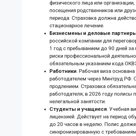
физического лица или организации,
посещения родственников или друзе
периода. Страховка должна действо
стационарное лечение.
Бизнесмены и деловые партнер
российской компании для переговор
1 год с пребыванием до 90 дней за
риски профессиональной деятельнос
обязательным указанием кода ОК
Работники
. Рабочая виза основана
работодателем через Минтруд РФ. С
продлением. Страховка обязательн
работодателя; в 2026 году полисы 
нелегальной занятости.
Студенты и учащиеся
. Учебная в
лицензией. Действует на период об
до 20 часов в неделю. Полис долж
синхронизированную с требованиям