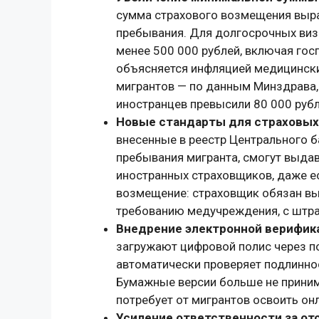
сумма страхового возмещения вырас
пребывания. Для долгосрочных виз
менее 500 000 рублей, включая гос
объясняется инфляцией медицински
мигрантов — по данным Минздрава, 
иностранцев превысили 80 000 рубл
Новые стандарты для страховых
внесенные в реестр Центрального 
пребывания мигранта, смогут выда
иностранных страховщиков, даже ес
возмещение: страховщик обязан вып
требованию медучреждения, с штра
Внедрение электронной верифика
загружают цифровой полис через пор
автоматически проверяет подлиннос
Бумажные версии больше не принима
потребует от мигрантов освоить он
Усиление ответственности за от