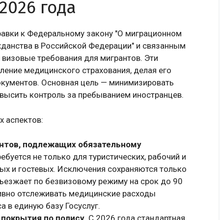
2026 года
правки к Федеральному закону "О миграционном
жданства в Российской Федерации" и связанным
визовые требования для мигрантов. Эти
ение медицинского страхования, делая его
окументов. Основная цель — минимизировать
овысить контроль за пребыванием иностранцев.
 аспектов:
антов, подлежащих обязательному
ебуется не только для туристических, рабочий и
тных и гостевых. Исключения сохраняются только
 въезжает по безвизовому режиму на срок до 90
тивно отслеживать медицинские расходы
а в единую базу Госуслуг.
покрытия по полису
. С 2026 года стандартная