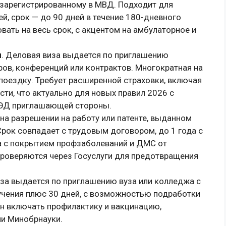
 зарегистрированному в МВД. Подходит для
й, срок — до 90 дней в течение 180-дневного
вать на весь срок, с акцентом на амбулаторное и
ы
. Деловая виза выдается по приглашению
ов, конференций или контрактов. Многократная на
 поездку. Требует расширенной страховки, включая
ти, что актуально для новых правил 2026 с
ВЭД приглашающей стороны.
 на разрешении на работу или патенте, выданном
рок совпадает с трудовым договором, до 1 года с
а с покрытием профзаболеваний и ДМС от
проверяются через Госуслуги для предотвращения
иза выдается по приглашению вуза или колледжа с
учения плюс 30 дней, с возможностью подработки
ен включать профилактику и вакцинацию,
и Минобрнауки.