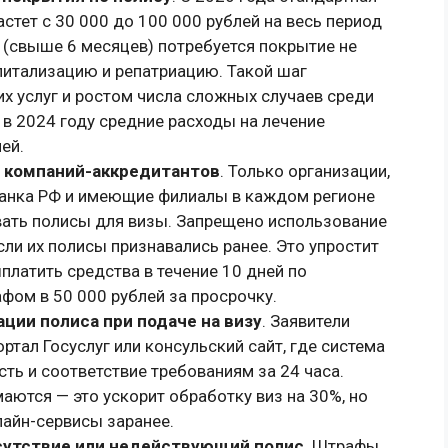
тет с 30 000 до 100 000 рублей на весь период
 (свыше 6 месяцев) потребуется покрытие не
питализацию и репатриацию. Такой шаг
х услуг и ростом числа сложных случаев среди
в 2024 году средние расходы на лечение
ей.
 компаний-аккредитантов
. Только организации,
банка РФ и имеющие филиалы в каждом регионе
вать полисы для визы. Запрещено использование
ли их полисы признавались ранее. Это упростит
латить средства в течение 10 дней по
фом в 50 000 рублей за просрочку.
ции полиса при подаче на визу
. Заявители
тал Госуслуг или консульский сайт, где система
ть и соответствие требованиям за 24 часа.
ются — это ускорит обработку виз на 30%, но
лайн-сервисы заранее.
сутствие или недействующий полис
. Штрафы