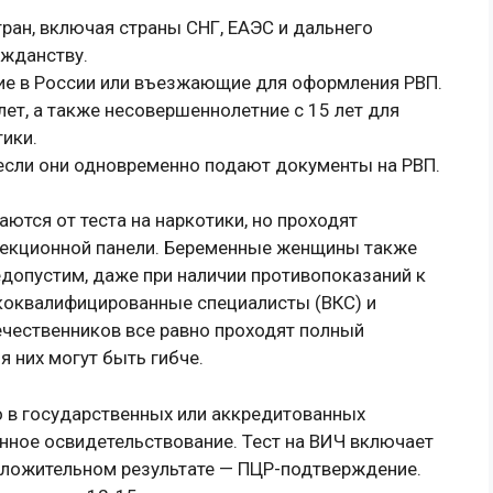
ран, включая страны СНГ, ЕАЭС и дальнего
ажданству.
ие в России или въезжающие для оформления РВП.
лет, а также несовершеннолетние с 15 лет для
тики.
 если они одновременно подают документы на РВП.
тся от теста на наркотики, но проходят
фекционной панели. Беременные женщины также
допустим, даже при наличии противопоказаний к
коквалифицированные специалисты (ВКС) и
ечественников все равно проходят полный
я них могут быть гибче.
 в государственных или аккредитованных
нное освидетельствование. Тест на ВИЧ включает
оложительном результате — ПЦР-подтверждение.