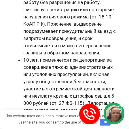
работу без разрешения на работу,
фиктивную регистрацию или повторные
нарушения визового режима (ст. 18.10
КоАП РФ). Пояснение: выдворение
подразумевает принудительный выезд с
запретом возвращения, и срок
отсчитывается с момента пересечения
границы в обратном направлении.
10 лет: применяется при депортации за
совершение тяжких административных
или уголовных преступлений, включая
угрозу общественной безопасности,
участие в экстремистской деятельности
или неуплату крупных штрафов свыше 5
000 рублей (ст. 27 ФЗ-115). Депортация
отличается от выдворения тем, что
This website uses cookies to improve user experience. By continuing to
расходы на выезд несет нарушитель.
use the site, you consent to the use of cookies.
OK
Бессрочно (пожизненно): за