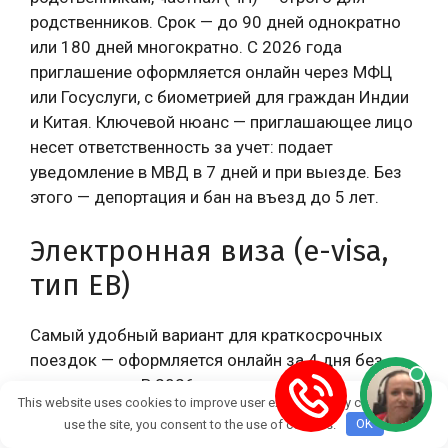
родственников. Срок — до 90 дней однократно
или 180 дней многократно. С 2026 года
приглашение оформляется онлайн через МФЦ
или Госуслуги, с биометрией для граждан Индии
и Китая. Ключевой нюанс — приглашающее лицо
несет ответственность за учет: подает
уведомление в МВД в 7 дней и при выезде. Без
этого — депортация и бан на въезд до 5 лет.
Электронная виза (e-visa,
тип ЕВ)
Самый удобный вариант для краткосрочных
поездок — оформляется онлайн за 4 дня без
посредников. В 2026 году доступна для граждан
This website uses cookies to improve user experience. By continuing to
55 стран (добавлены Индонезия, Мексика,
use the site, you consent to the use of cookies.
OK
Саудовская Аравия), срок пребывания — 16