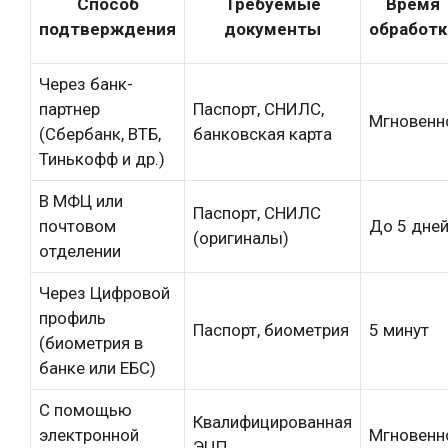
Способ
Требуемые
Время
подтверждения
документы
обработк
Через банк-
партнер
Паспорт, СНИЛС,
Мгновенн
(Сбербанк, ВТБ,
банковская карта
Тинькофф и др.)
В МФЦ или
Паспорт, СНИЛС
почтовом
До 5 дне
(оригиналы)
отделении
Через Цифровой
профиль
Паспорт, биометрия
5 минут
(биометрия в
банке или ЕБС)
С помощью
Квалифицированная
электронной
Мгновенн
ЭЦП