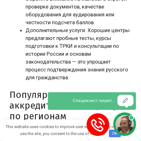
проверке документов, качестве
оборудования для аудирования или
честности подсчета баллов.
Дополнительные услуги: Хорошие центры
предлагают пробные тесты, курсы
подготовки к ТРКИ и консультации по
истории России и основам
законодательства — это упрощает
процесс подтверждения знания русского
для гражданства.
Популярные
аккредитованные центры
по регионам
This website uses cookies to improve user experience. By continuing to
В России работает более 200 центров. Вот
use the site, you consent to the use of cookies.
OK
примеры проверенных: