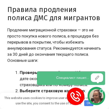
Правила продления
полиса ДМС для мигрантов
Продление миграционной страховки — это не
просто покупка нового полиса, а процедура без
перерывов в покрытии, чтобы избежать
аннулирования статуса. Рекомендуется начинать
за 30 дней до окончания текущего полиса.
Основные шаги:
Проверьте текущий полис
: Убедитесь в
дате окончания через личный кабинет
страховщика или по номеру полиса.
Выберите страховую компанию
:
Оставайтесь с той же (для continuity) или
This website uses cookies to improve user experience. By continuing to
перейдите к другой с лицензией
use the site, you consent to the use of cookies.
OK