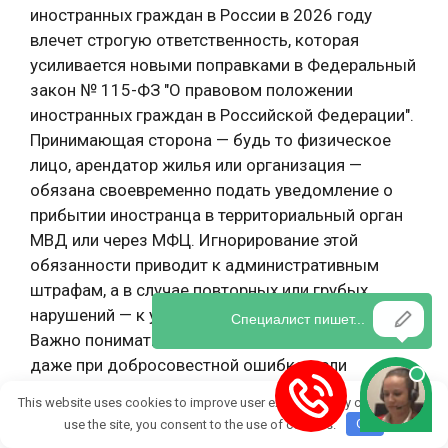
иностранных граждан в России в 2026 году
влечет строгую ответственность, которая
усиливается новыми поправками в Федеральный
закон № 115-ФЗ "О правовом положении
иностранных граждан в Российской Федерации".
Принимающая сторона — будь то физическое
лицо, арендатор жилья или организация —
обязана своевременно подать уведомление о
прибытии иностранца в территориальный орган
МВД или через МФЦ. Игнорирование этой
обязанности приводит к административным
штрафам, а в случае повторных или грубых
нарушений — к уголовному преследованию.
Важно понимать, что ответственность наступает
даже при добросовестной ошибке, если
уведомление не подано в 7-дневный срок с
This website uses cookies to improve user experience. By continuing to
момента прибытия гостя.
use the site, you consent to the use of cookies.
OK