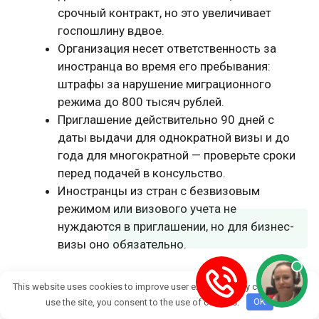
срочный контракт, но это увеличивает
госпошлину вдвое.
Организация несет ответственность за
иностранца во время его пребывания:
штрафы за нарушение миграционного
режима до 800 тысяч рублей.
Приглашение действительно 90 дней с
даты выдачи для однократной визы и до
года для многократной — проверьте сроки
перед подачей в консульство.
Иностранцы из стран с безвизовым
режимом или визового учета не
нуждаются в приглашении, но для бизнес-
визы оно обязательно.
Соблюдение этих шагов минимизирует риски
This website uses cookies to improve user experience. By continuing to
отказа и ускорит получение деловой визы в
use the site, you consent to the use of cookies.
OK
Россию. Рекомендуется проверять актуальные