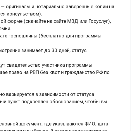
 — оригиналы и нотариально заверенные копии на
ся консульством).
ой форме (скачайте на сайте МВД или Госуслуг),
емьи.
плате госпошлины (бесплатно для программы
мотрение занимает до 30 дней, статус
ут свидетельство участника программы
щее право на РВП без квот и гражданство РФ по
но варьируется в зависимости от статуса
дый пункт подкреплен обоснованием, чтобы вы
сновной документ, где указываются ФИО, дата
еселения и выбранный регион; заполняется от