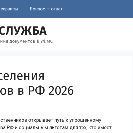
 сервисы
Вопрос — ответ
 СЛУЖБА
ния документов в УФМС
селения
ов в РФ 2026
ественников открывает путь к упрощенному
ва РФ и социальным льготам для тех, кто имеет