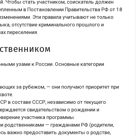
ей. Чтобы стать участником, соискатель должен
епленным в Постановлении Правительства РФ от 18
изменениями. Эти правила учитывают не только
зыка, отсутствие криминального прошлого и
ах переселения.
ественником
чными узами к России. Основные категории
ающих за рубежом, — они получают приоритет при
квоте.
СР в составе СССР, независимо от текущего
верждается свидетельством о рождении и
верение участника программы.
ми родственниками — гражданами РФ (родители,
здесь важно предоставить документы о родстве,