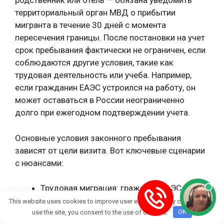
родственник или отель — обязана уведомить
территориальный орган МВД о прибытии
мигранта в течение 30 дней с момента
пересечения границы. После постановки на учет
срок пребывания фактически не ограничен, если
соблюдаются другие условия, такие как
трудовая деятельность или учеба. Например,
если гражданин ЕАЭС устроился на работу, он
может оставаться в России неограниченно
долго при ежегодном подтверждении учета.
Основные условия законного пребывания
зависят от цели визита. Вот ключевые сценарии
с нюансами:
Трудовая миграция: граждане ЕАЭС
работают без разрешения на работу или
This website uses cookies to improve user experience. By continuing to
вида на жительство (РВП). Для
use the site, you consent to the use of cookies.
OK