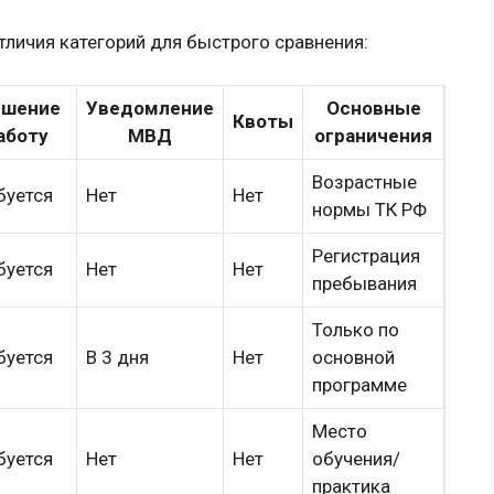
личия категорий для быстрого сравнения:
ешение
Уведомление
Основные
Квоты
аботу
МВД
ограничения
Возрастные
буется
Нет
Нет
нормы ТК РФ
Регистрация
буется
Нет
Нет
пребывания
Только по
буется
В 3 дня
Нет
основной
программе
Место
буется
Нет
Нет
обучения/
практика