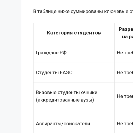
В таблице ниже суммированы ключевые от
Разр
Категория студентов
на р
Граждане РФ
Не тре
Студенты ЕАЭС
Не тре
Визовые студенты очники
Не тре
(аккредитованные вузы)
Аспиранты/соискатели
Не тре