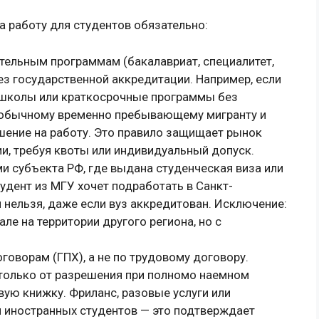
а работу для студентов обязательно:
тельным программам (бакалавриат, специалитет,
без государственной аккредитации. Например, если
 школы или краткосрочные программы без
к обычному временно пребывающему мигранту и
шение на работу. Это правило защищает рынок
и, требуя квоты или индивидуальный допуск.
и субъекта РФ, где выдана студенческая виза или
удент из МГУ хочет подработать в Санкт-
 нельзя, даже если вуз аккредитован. Исключение:
але на территории другого региона, но с
оворам (ГПХ), а не по трудовому договору.
только от разрешения при полномо наемном
вую книжку. Фриланс, разовые услуги или
я иностранных студентов — это подтверждает