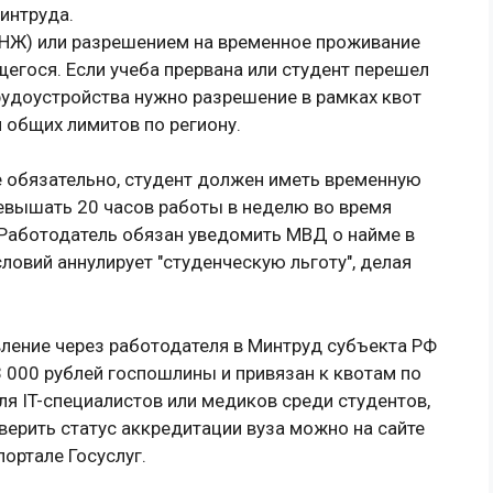
интруда.
ВНЖ) или разрешением на временное проживание
ащегося. Если учеба прервана или студент перешел
трудоустройства нужно разрешение в рамках квот
 общих лимитов по региону.
 обязательно, студент должен иметь временную
ревышать 20 часов работы в неделю во время
. Работодатель обязан уведомить МВД о найме в
словий аннулирует "студенческую льготу", делая
ение через работодателя в Минтруд субъекта РФ
3 000 рублей госпошлины и привязан к квотам по
ля IT-специалистов или медиков среди студентов,
ерить статус аккредитации вуза можно на сайте
ортале Госуслуг.