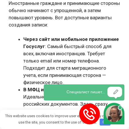
Иностранные граждане и принимающие стороны
обычно начинают с упрощенной, а затем
повышают уровень. Вот доступные варианты
создания записи:
Через сайт или мобильное приложение
Госуслуг
: Самый быстрый способ для
всех, включая иностранцев. Требует
только email или номер телефона.
Подходит для старта миграционного
учета, если принимающая сторона —
физическое лицо.
В МФЦ или через представителя
:
Идеально для иностранных граждан без
российских документов. Здесь сразу
получают стандартную или
This website uses cookies to improve user experience. By continuing to
подтвержденную запись, предоставив
use the site, you consent to the use of cookies.
OK
паспорт иностранного гражданина,