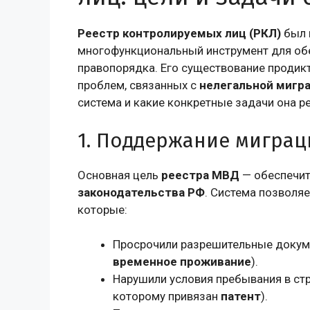
Реестр контролируемых лиц (РКЛ)
был в
многофункциональный инструмент для об
правопорядка. Его существование проди
проблем, связанных с
нелегальной мигр
система и какие конкретные задачи она р
1. Поддержание мигра
Основная цель
реестра МВД
— обеспечи
законодательства РФ
. Система позволя
которые:
Просрочили разрешительные докум
временное проживание
).
Нарушили условия пребывания в стр
которому привязан
патент
).