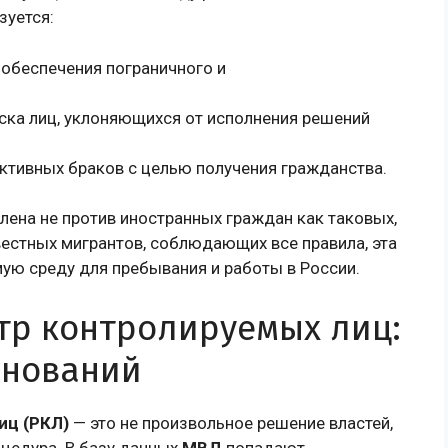
зуется:
обеспечения пограничного и
ка лиц, уклоняющихся от исполнения решений
ктивных браков с целью получения гражданства.
лена не против иностранных граждан как таковых,
вестных мигрантов, соблюдающих все правила, эта
ую среду для пребывания и работы в России.
стр контролируемых лиц:
снований
иц (РКЛ)
— это не произвольное решение властей,
оцедура. В базу данных
МВД
попадают