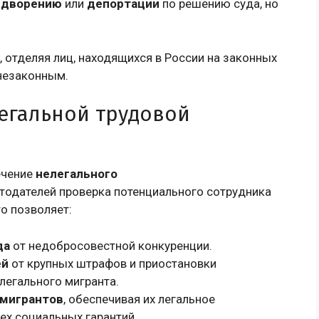
ыдворению
или
депортации
по решению суда, но
, отделяя лиц, находящихся в России на законных
 незаконным.
егальной трудовой
ечение
нелегального
тодателей проверка потенциального сотрудника
о позволяет:
да
от недобросовестной конкуренции.
ей
от крупных штрафов и приостановки
легального мигранта.
 мигрантов
, обеспечивая их легальное
ех социальных гарантий.