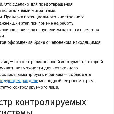
. Это сделано для предотвращения
 нелегальными мигрантами.
ы.
Проверка потенциального иностранного
ажнейший этап при приеме на работу.
 список, является нарушением закона и влечет за
ии.
ов оформления брака с человеком, находящимся
 лиц
— это централизованный инструмент, который
ичивать возможности для незаконного
росовестнымemployers и банкам — соблюдать
следующем разделе
мы подробнее рассмотрим,
татус контролируемого лица.
естр контролируемых
 системы