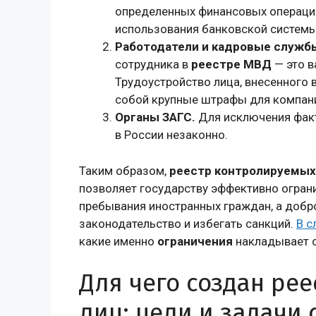
определенных финансовых операций
использования банковской системы
Работодатели и кадровые служб
сотрудника в
реестре МВД
— это в
Трудоустройство лица, внесенного в
собой крупные штрафы для компан
Органы ЗАГС.
Для исключения факт
в России незаконно.
Таким образом,
реестр контролируемых
позволяет государству эффективно огран
пребывания иностранных граждан, а доб
законодательство и избегать санкций.
В 
какие именно
ограничения
накладывает с
Для чего создан ре
лиц: цели и задачи