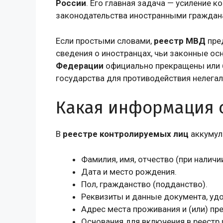
России
. Его главная задача — усиление 
законодательства иностранными граждана
Если простыми словами,
реестр МВД
пред
сведения о иностранцах, чьи законные о
Федерации
официально прекращены или б
государства для противодействия нелегал
Какая информация 
В
реестре контролируемых лиц
аккумул
Фамилия, имя, отчество (при наличии
Дата и место рождения.
Пол, гражданство (подданство).
Реквизиты и данные документа, уд
Адрес места проживания и (или) пр
Основания для включения в реестр 