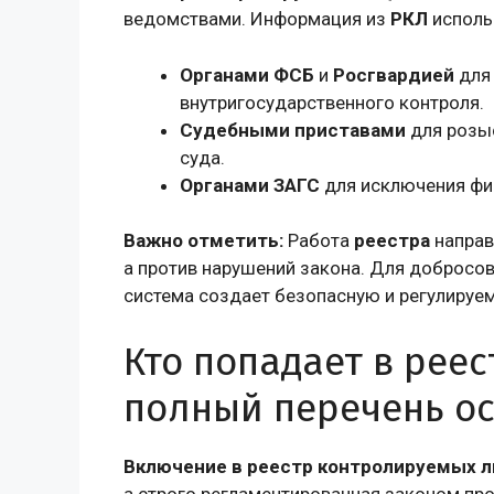
ведомствами. Информация из
РКЛ
исполь
Органами ФСБ
и
Росгвардией
для 
внутригосударственного контроля.
Судебными приставами
для розыс
суда.
Органами ЗАГС
для исключения фи
Важно отметить:
Работа
реестра
направ
а против нарушений закона. Для добросо
система создает безопасную и регулируем
Кто попадает в рее
полный перечень о
Включение в реестр контролируемых л
а строго регламентированная законом пр