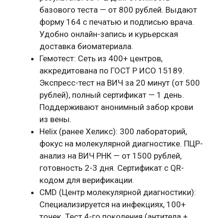
базового теста — от 800 рублей. Выдают
форму 164 с печатью и подписью врача.
Удобно онлайн-запись и курьерская
доставка биоматериала.
Гемотест: Сеть из 400+ центров,
аккредитована по ГОСТ Р ИСО 15189.
Экспресс-тест на ВИЧ за 20 минут (от 500
рублей), полный сертификат — 1 день.
Поддерживают анонимный забор крови
из вены.
Helix (ранее Хеликс): 300 лабораторий,
фокус на молекулярной диагностике. ПЦР-
анализ на ВИЧ РНК — от 1500 рублей,
готовность 2-3 дня. Сертификат с QR-
кодом для верификации.
CMD (Центр молекулярной диагностики):
Специализируется на инфекциях, 100+
точек. Тест 4-го поколения (антитела +