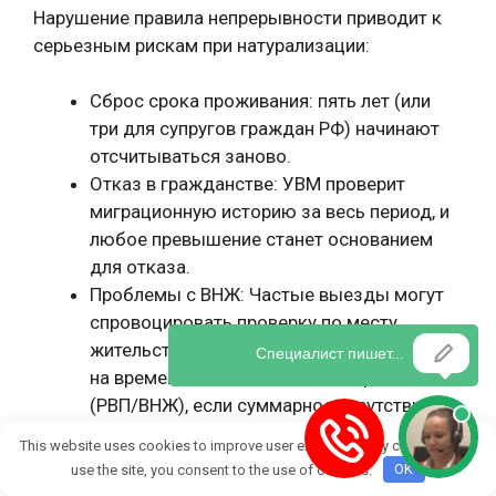
Нарушение правила непрерывности приводит к
серьезным рискам при натурализации:
Сброс срока проживания: пять лет (или
три для супругов граждан РФ) начинают
отсчитываться заново.
Отказ в гражданстве: УВМ проверит
миграционную историю за весь период, и
любое превышение станет основанием
для отказа.
Проблемы с ВНЖ: Частые выезды могут
спровоцировать проверку по месту
жительства и аннулирование разрешения
на временное или постоянное проживание
(РВП/ВНЖ), если суммарное отсутствие
превысит полгода.
This website uses cookies to improve user experience. By continuing to
use the site, you consent to the use of cookies.
OK
В 2026 году ожидается усиление цифровизации