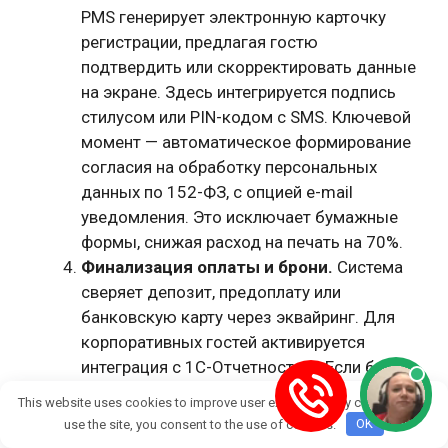
PMS генерирует электронную карточку
регистрации, предлагая гостю
подтвердить или скорректировать данные
на экране. Здесь интегрируется подпись
стилусом или PIN-кодом с SMS. Ключевой
момент — автоматическое формирование
согласия на обработку персональных
данных по 152-ФЗ, с опцией e-mail
уведомления. Это исключает бумажные
формы, снижая расход на печать на 70%.
Финализация оплаты и брони.
Система
сверяет депозит, предоплату или
банковскую карту через эквайринг. Для
корпоративных гостей активируется
интеграция с 1C-Отчетностью. Если бронь
из OTA (Booking, Ostrovok), данные
This website uses cookies to improve user experience. By continuing to
синхронизируются без дублирования.
use the site, you consent to the use of cookies.
OK
Нюанс: при нехватке номеров PMS