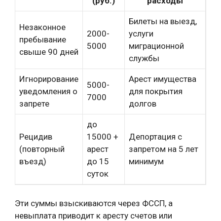
(руб.)
расходы
Билеты на выезд,
Незаконное
2000-
услуги
пребывание
5000
миграционной
свыше 90 дней
службы
Игнорирование
Арест имущества
5000-
уведомления о
для покрытия
7000
запрете
долгов
до
Рецидив
15000 +
Депортация с
(повторный
арест
запретом на 5 лет
въезд)
до 15
минимум
суток
Эти суммы взыскиваются через ФССП, а
невыплата приводит к аресту счетов или