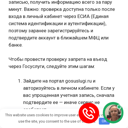
записью, получить информацию всего за пару
минут. Важно: проверка доступна только после
входа в личный кабинет через ЕСИА (Единая
система идентификации и аутентификации),
поэтому заранее зарегистрируйтесь и
подтвердите аккаунт в ближайшем МФЦ или
банке.
Чтобы провести проверку запрета на въезд
через Госуслуги, следуйте этим шагам:
Зайдите на портал gosuslugi.ru и
авторизуйтесь в личном кабинете. Если у
вас упрощенная учетная запись, сначала
подтвердите ее — иначе сервис не
сработает.
This website uses cookies to improve user experience. By continuing to
В строке поиска введите "Проверка
use the site, you consent to the use of cookies.
OK
оснований для отказа во въезде в РФ" или