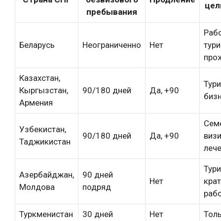
цел
пребывания
Рабо
Беларусь
Неограниченно
Нет
тури
про
Казахстан,
Тури
Кыргызстан,
90/180 дней
Да, +90
бизн
Армения
Сем
Узбекистан,
90/180 дней
Да, +90
визи
Таджикистан
леч
Тури
Азербайджан,
90 дней
Нет
кра
Молдова
подряд
раб
Туркменистан
30 дней
Нет
Тол