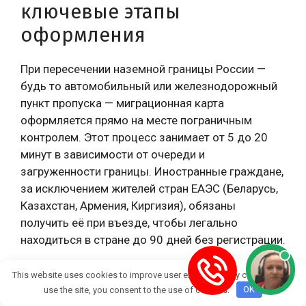
ключевые этапы
оформления
При пересечении наземной границы России —
будь то автомобильный или железнодорожный
пункт пропуска — миграционная карта
оформляется прямо на месте пограничным
контролем. Этот процесс занимает от 5 до 20
минут в зависимости от очереди и
загруженности границы. Иностранные граждане,
за исключением жителей стран ЕАЭС (Беларусь,
Казахстан, Армения, Киргизия), обязаны
получить её при въезде, чтобы легально
находиться в стране до 90 дней без регистрации.
Процедура начинается сразу после
This website uses cookies to improve user experience. By continuing to
use the site, you consent to the use of cookies.
OK
предъявления загранпаспорта и визы (если