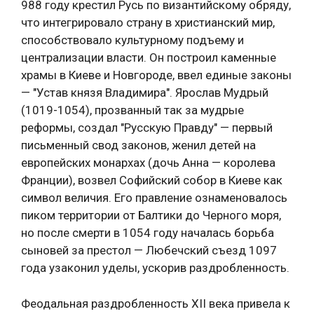
988 году крестил Русь по византийскому обряду,
что интегрировало страну в христианский мир,
способствовало культурному подъему и
централизации власти. Он построил каменные
храмы в Киеве и Новгороде, ввел единые законы
— "Устав князя Владимира". Ярослав Мудрый
(1019-1054), прозванный так за мудрые
реформы, создал "Русскую Правду" — первый
письменный свод законов, женил детей на
европейских монархах (дочь Анна — королева
Франции), возвел Софийский собор в Киеве как
символ величия. Его правление ознаменовалось
пиком территории от Балтики до Черного моря,
но после смерти в 1054 году началась борьба
сыновей за престол — Любечский съезд 1097
года узаконил уделы, ускорив раздробленность.
Феодальная раздробленность XII века привела к