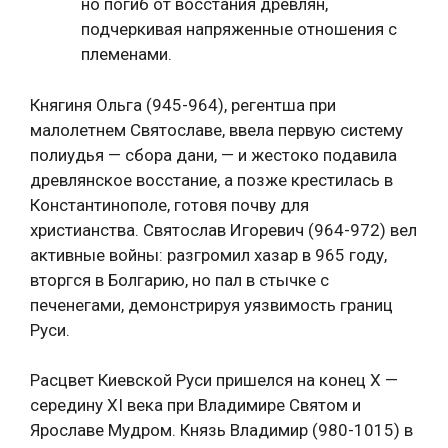
но погиб от восстания древлян,
подчеркивая напряженные отношения с
племенами.
Княгиня Ольга (945-964), регентша при
малолетнем Святославе, ввела первую систему
полиудья — сбора дани, — и жестоко подавила
древлянское восстание, а позже крестилась в
Константинополе, готовя почву для
христианства. Святослав Игоревич (964-972) вел
активные войны: разгромил хазар в 965 году,
вторгся в Болгарию, но пал в стычке с
печенегами, демонстрируя уязвимость границ
Руси.
Расцвет Киевской Руси пришелся на конец X —
середину XI века при Владимире Святом и
Ярославе Мудром. Князь Владимир (980-1015) в