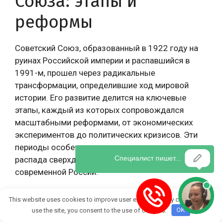
Союза: этапы и
реформы
Советский Союз, образованный в 1922 году на
руинах Российской империи и распавшийся в
1991-м, прошел через радикальные
трансформации, определившие ход мировой
истории. Его развитие делится на ключевые
этапы, каждый из которых сопровождался
масштабными реформами, от экономических
экспериментов до политических кризисов. Эти
периоды особенно важны для понимания причин
распада сверхдержавы и наследия для
современной России.
Ранний период: от
This website uses cookies to improve user experience. By continuing to
use the site, you consent to the use of cookies.
OK
революции к НЭПу (1917-