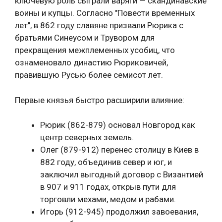
ключевую роль сыграли варяги — скандинавские
воины и купцы. Согласно "Повести временных
лет", в 862 году славяне призвали Рюрика с
братьями Синеусом и Трувором для
прекращения межплеменных усобиц, что
ознаменовало династию Рюриковичей,
правившую Русью более семисот лет.
Первые князья быстро расширили влияние:
Рюрик (862-879) основал Новгород как
центр северных земель.
Олег (879-912) перенес столицу в Киев в
882 году, объединив север и юг, и
заключил выгодный договор с Византией
в 907 и 911 годах, открыв пути для
торговли мехами, медом и рабами.
Игорь (912-945) продолжил завоевания,