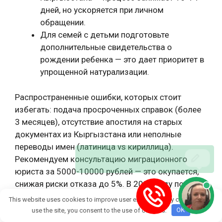
дней, но ускоряется при личном
обращении.
Для семей с детьми подготовьте
дополнительные свидетельства о
рождении ребенка — это дает приоритет в
упрощенной натурализации.
Распространенные ошибки, которых стоит
избегать: подача просроченных справок (более
3 месяцев), отсутствие апостиля на старых
документах из Кыргызстана или неполные
переводы имен (латиница vs кириллица).
Рекомендуем консультацию миграционного
юриста за 5000-10000 рублей — это окупается,
снижая риски отказа до 5%. В 2026 году подать
пакет можно через МФЦ, ГУВМ или порталы
This website uses cookies to improve user experience. By continuing to
онлайн, с электронным подтверждением в
use the site, you consent to the use of cookies.
OK
личном кабинете. Правильно подготовленные