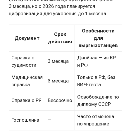
3 месяца, но с 2026 года планируется
цифровизация для ускорения до 1 месяца.
Особенности
Срок
Документ
для
действия
кыргызстанцев
Справка о
Двойная — из КР
3 месяца
судимости
и РФ
Медицинская
Только в РФ, без
3 месяца
справка
ВИЧ-теста
Освобождение по
Справка о РЯ
Бессрочно
диплому СССР
Часто отменена
Госпошлина
—
по упрощенке