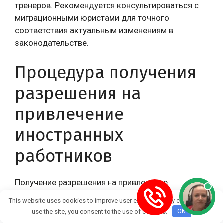
тренеров. Рекомендуется консультироваться с
миграционными юристами для точного
соответствия актуальным изменениям в
законодательстве.
Процедура получения
разрешения на
привлечение
иностранных
работников
Получение разрешения на привлечение
иностранных работников — ключевой этап для
This website uses cookies to improve user experience. By continuing to
российских спортивных клубов, федераций и
use the site, you consent to the use of cookies.
OK
организаторов соревнований, желающих