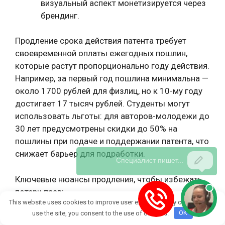
визуальный аспект монетизируется через
брендинг.
Продление срока действия патента требует
своевременной оплаты ежегодных пошлин,
которые растут пропорционально году действия.
Например, за первый год пошлина минимальна —
около 1700 рублей для физлиц, но к 10-му году
достигает 17 тысяч рублей. Студенты могут
использовать льготы: для авторов-молодежи до
30 лет предусмотрены скидки до 50% на
пошлины при подаче и поддержании патента, что
снижает барьер для подработки.
Ключевые нюансы продления, чтобы избежать
потери прав:
This website uses cookies to improve user experience. By continuing to
use the site, you consent to the use of cookies.
OK
Заявку на продление подают за 6 месяцев