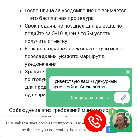
Госпошлина за уведомление не взимается
— это бесплатная процедура.
Срок подачи: не позднее дня выезда, но
подайте за 5-10 дней, чтобы успеть
получить отметку.
Если выезд через несколько стран или с
пересадками, укажите маршрут в
уведомлении.
Храните копии всех документов и
почтовую квитанцию — они пригодятся
для продления РВП или подтверждения в
суде при спорах о статусе.
Соблюдение этих требований минимизирует
риски потери РВП и проблем с миграционным
This website uses cookies to improve user experience. By continuing to
учетом по возвращении. Если РВП близко к
use the site, you consent to the use of cookies.
OK
истечению, параллельно подумайте о подаче на